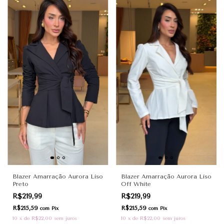
Blazer Amarração Aurora Liso
Blazer Amarração Aurora Liso
Preto
Off White
R$219,99
R$219,99
R$215,59
R$215,59
com
Pix
com
Pix
10
x
de
R$22,00
sem juros
10
x
de
R$22,00
sem juros