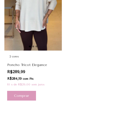
2 cores
Poncho Tricot Elegance
R$289,99
R$284,19
com
Pix
10
x
de
R$29,00
sem juros
Comprar