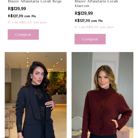
Blazer Alfaiataria Lorah Bege
Blazer Alfaiataria Lorah
Marrom
R$129,99
R$129,99
R$127,39
com
Pix
R$127,39
com
Pix
10
x
de
R$13,00
sem juros
10
x
de
R$13,00
sem juros
Comprar
Comprar