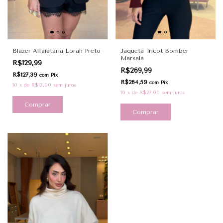
Blazer Alfaiataria Lorah Preto
Jaqueta Tricot Bomber
Marsala
R$129,99
R$269,99
R$127,39
com
Pix
R$264,59
com
Pix
10
x
de
R$13,00
sem juros
10
x
de
R$27,00
sem juros
Comprar
Comprar