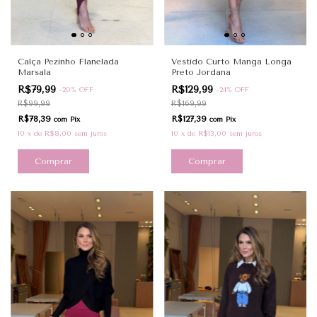
Calça Pezinho Flanelada
Vestido Curto Manga Longa
Marsala
Preto Jordana
R$79,99
R$129,99
-
20
%
OFF
-
24
%
OFF
R$99,99
R$169,99
R$78,39
R$127,39
com
Pix
com
Pix
10
x
de
R$8,00
sem juros
10
x
de
R$13,00
sem juros
Comprar
Comprar