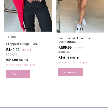
6 cores
Saia Dardak Jeans Barra
Desmontada
Cropped Manga Flare
R$89,99
-
25
%
OFF
R$49,99
-
44
%
OFF
R$119,99
R$89,99
R$88,19
com
Pix
R$48,99
com
Pix
10
x
de
R$9,00
sem juros
9
x
de
R$5,55
sem juros
Comprar
Comprar