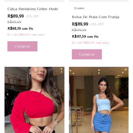
2 cores
Calça Pantalona Celine Nude
R$89,99
-
25
%
OFF
Bolsa De Praia Com Franja
R$119,99
R$119,99
-
33
%
OFF
R$88,19
com
Pix
R$179,99
10
x
de
R$9,00
sem juros
R$117,59
com
Pix
10
x
de
R$12,00
sem juros
Comprar
Comprar