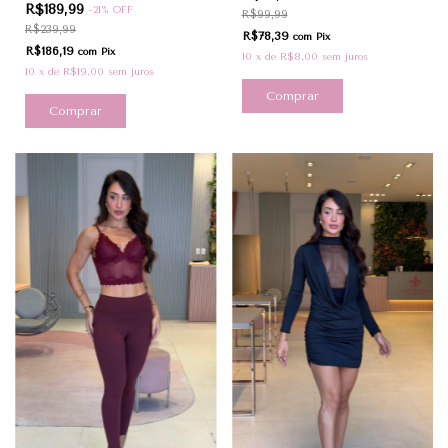
R$189,99
-
21
%
OFF
R$99,99
R$239,99
R$78,39
com
Pix
R$186,19
com
Pix
10
x
de
R$8,00
sem juros
10
x
de
R$19,00
sem juros
Comprar
Comprar