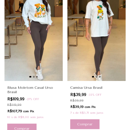
Blusa Moletom Casal Urso
Camisa Ursa Brasil
Brasil
R$39,99
-
33
%
OFF
R$109,99
-
27
%
OFF
R$59,99
R$149,99
R$39,19
com
Pix
R$107,79
com
Pix
7
x
de
R$5,71
sem juros
10
x
de
R$11,00
sem juros
Comprar
Comprar