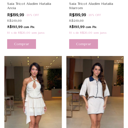
Saia Tricot Aladim Natalia
Saia Tricot Aladim Natalia
Areia
Marrom
R$199,99
R$199,99
-
20
%
OFF
-
20
%
OFF
R$249,99
R$249,99
R$195,99
R$195,99
com
Pix
com
Pix
10
x
de
R$20,00
sem juros
10
x
de
R$20,00
sem juros
Comprar
Comprar