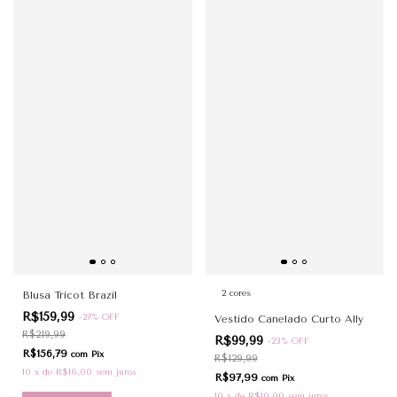
2 cores
Blusa Tricot Brazil
R$159,99
-
27
%
OFF
Vestido Canelado Curto Ally
R$219,99
R$99,99
-
23
%
OFF
R$156,79
com
Pix
R$129,99
10
x
de
R$16,00
sem juros
R$97,99
com
Pix
10
x
de
R$10,00
sem juros