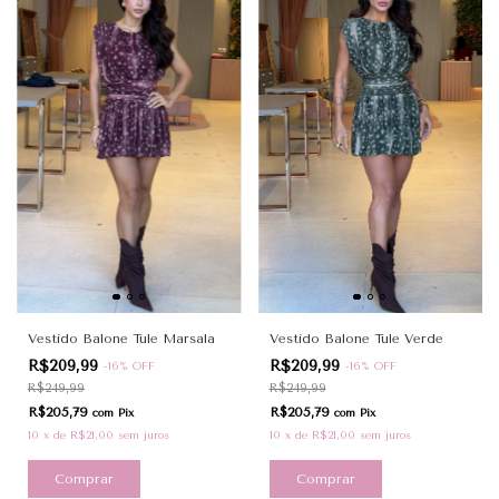
Vestido Balone Tule Marsala
Vestido Balone Tule Verde
R$209,99
R$209,99
-
16
%
OFF
-
16
%
OFF
R$249,99
R$249,99
R$205,79
R$205,79
com
Pix
com
Pix
10
x
de
R$21,00
sem juros
10
x
de
R$21,00
sem juros
Comprar
Comprar