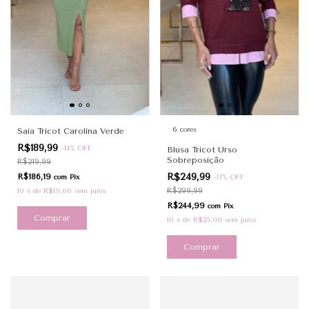
6 cores
Saia Tricot Carolina Verde
R$189,99
-
14
%
OFF
Blusa Tricot Urso
Sobreposição
R$219,99
R$249,99
R$186,19
com
Pix
-
17
%
OFF
R$299,99
10
x
de
R$19,00
sem juros
R$244,99
com
Pix
Comprar
10
x
de
R$25,00
sem juros
Comprar