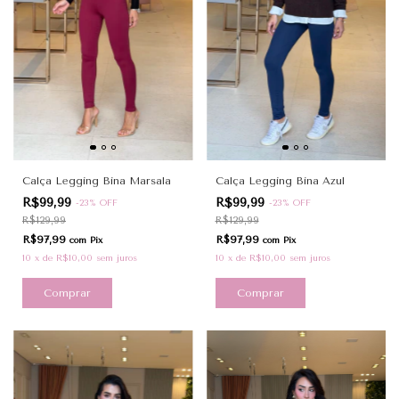
Calça Legging Bina Marsala
Calça Legging Bina Azul
R$99,99
R$99,99
-
23
%
OFF
-
23
%
OFF
R$129,99
R$129,99
R$97,99
R$97,99
com
Pix
com
Pix
10
x
de
R$10,00
sem juros
10
x
de
R$10,00
sem juros
Comprar
Comprar