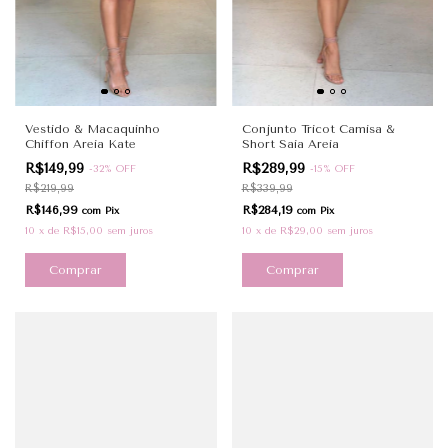
Vestido & Macaquinho
Conjunto Tricot Camisa &
Chiffon Areia Kate
Short Saia Areia
R$149,99
R$289,99
-
32
%
OFF
-
15
%
OFF
R$219,99
R$339,99
R$146,99
R$284,19
com
Pix
com
Pix
10
x
de
R$15,00
sem juros
10
x
de
R$29,00
sem juros
Comprar
Comprar