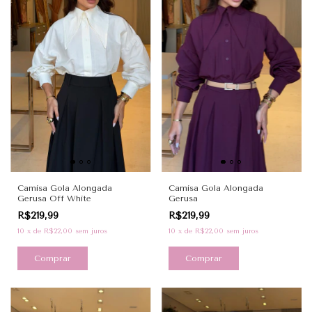
Camisa Gola Alongada
Camisa Gola Alongada
Gerusa Off White
Gerusa
R$219,99
R$219,99
10
x
de
R$22,00
sem juros
10
x
de
R$22,00
sem juros
Comprar
Comprar