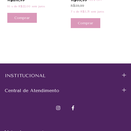
R$59,99
10
x
de
R$22,00
sem juros
7
x
de
R$5,71
sem juros
Comprar
Comprar
INSTITUCIONAL
Central de Atendimento