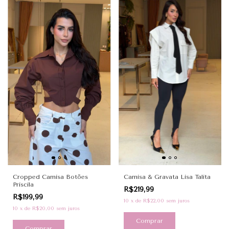
Cropped Camisa Botões
Camisa & Gravata Lisa Talita
Priscila
R$219,99
R$199,99
10
x
de
R$22,00
sem juros
10
x
de
R$20,00
sem juros
Comprar
Comprar