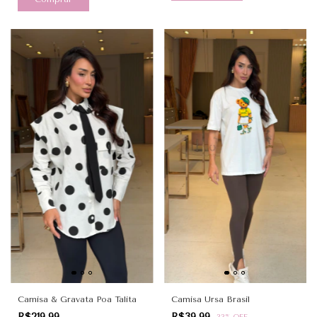
Camisa & Gravata Poa Talita
Camisa Ursa Brasil
R$219,99
R$39,99
-
33
%
OFF