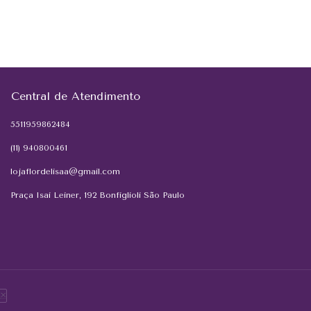
Central de Atendimento
5511959862484
(11) 940800461
lojaflordelisaa@gmail.com
Praça Isai Leiner, 192 Bonfiglioli São Paulo