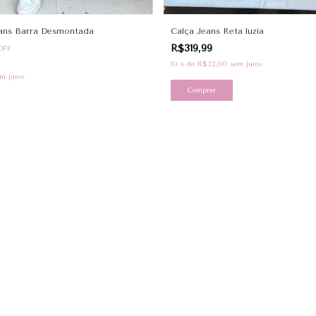
eans Barra Desmontada
Calça Jeans Reta luzia
R$319,99
OFF
10
x
de
R$32,00
sem juros
m juros
Comprar