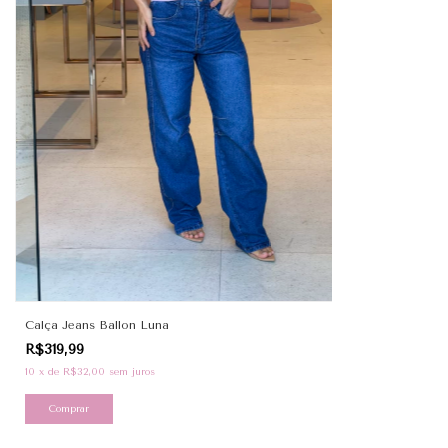
Calça Jeans Ballon Luna
R$319,99
10
x
de
R$32,00
sem juros
Comprar