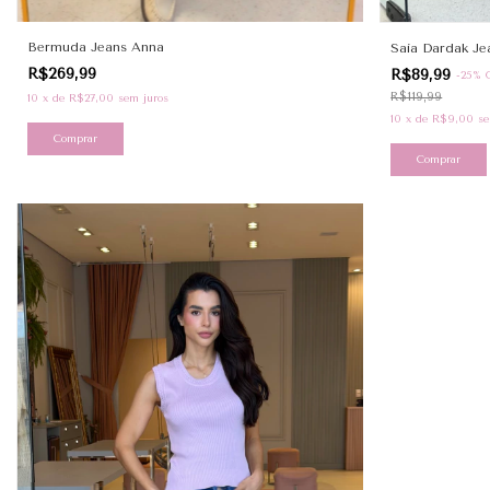
Bermuda Jeans Anna
Saia Dardak J
R$269,99
R$89,99
-
25
%
R$119,99
10
x
de
R$27,00
sem juros
10
x
de
R$9,00
se
Comprar
Comprar